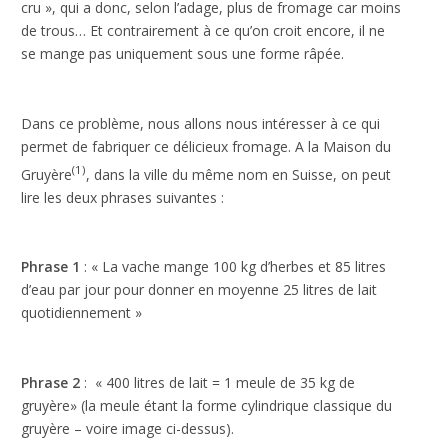
site Web est
cru », qui a donc, selon l’adage, plus de fromage car moins
utilisé.
de trous… Et contrairement à ce qu’on croit encore, il ne
se mange pas uniquement sous une forme râpée.
Expérience
Afin que notre
Dans ce problème, nous allons nous intéresser à ce qui
site Web
permet de fabriquer ce délicieux fromage. A la Maison du
fonctionne
aussi bien que
(1)
Gruyère
, dans la ville du même nom en Suisse, on peut
possible lors
lire les deux phrases suivantes :
de votre visite.
Si vous
refusez ces
cookies,
Phrase 1
: « La vache mange 100 kg d’herbes et 85 litres
certaines
d’eau par jour pour donner en moyenne 25 litres de lait
fonctionnalités
quotidiennement »
disparaîtront
du site Web.
Phrase 2
: « 400 litres de lait = 1 meule de 35 kg de
gruyère» (la meule étant la forme cylindrique classique du
Marketing
En partageant
gruyère – voire image ci-dessus).
votre intérêt et