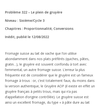
Nécessaire
Problème 322 – Le plein de gruyère
Ces cookies ne
sont pas
Niveau : Sixième/Cycle 3
facultatifs. Ils
Chapitres : Proportionnalité, Conversions
sont
nécessaires au
Inédit, publié le 12/08/2022
fonctionnement
du site Web.
Fromage suisse au lait de vache que l’on utilise
Statistiques
abondamment dans nos plats préférés (quiches, pâtes,
Afin que
gratin…), le gruyère est souvent confondu à tort avec
nous
l’emmental, un autre fromage suisse. L’erreur la plus
puissions
fréquente est de considérer que le gruyère est un fameux
améliorer la
fromage à trous : or, c’est totalement faux, du moins dans
fonctionnalité
et la
la version authentique, le Gruyère AOP (il existe en effet un
structure du
gruyère français à petits trous, mais qui n’a pas
site Web, en
d’appellation d’origine contrôlée). Le gruyère suisse est
fonction de la
ainsi un excellent fromage, du type « à pâte dure au lait
façon dont le