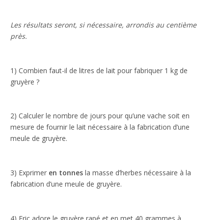
votre
comportement
Les résultats seront, si nécessaire, arrondis au centième
lorsque vous
près.
visitez notre
site, vous
augmentez les
chances de
1) Combien faut-il de litres de lait pour fabriquer 1 kg de
voir du
gruyère ?
contenu et
des offres
personnalisés.
2) Calculer le nombre de jours pour qu’une vache soit en
mesure de fournir le lait nécessaire à la fabrication d’une
meule de gruyère.
3) Exprimer
en tonnes
la masse d’herbes nécessaire à la
fabrication d’une meule de gruyère.
4) Eric adore le gruyère rapé et en met 40 grammes à