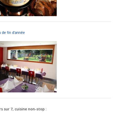
site Web est
utilisé.
Expérience
Afin que notre
 de fin d’année
site Web
fonctionne
aussi bien que
possible lors
de votre visite.
Si vous
refusez ces
cookies,
certaines
fonctionnalités
disparaîtront
du site Web.
Marketing
rs sur 7, cuisine non-stop
:
En partageant
votre intérêt et