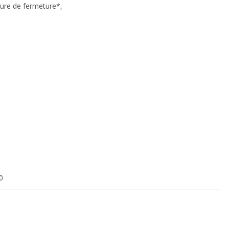
eure de fermeture*,
votre
comportement
lorsque vous
visitez notre
site, vous
augmentez les
chances de
voir du
contenu et
des offres
personnalisés.
0