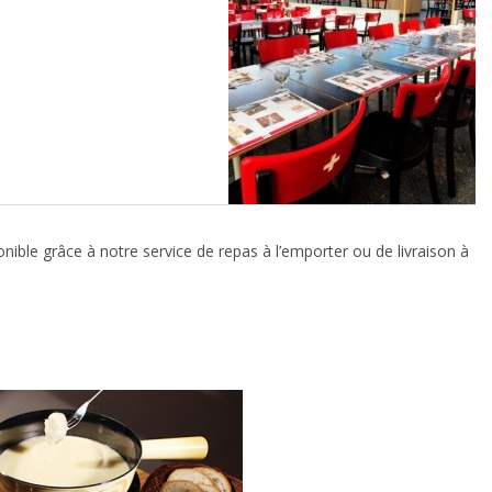
Nécessaire
Ces cookies ne
sont pas
facultatifs. Ils
sont
nécessaires au
fonctionnement
du site Web.
ible grâce à notre service de repas à l’emporter ou de livraison à
Statistiques
Afin que
nous
puissions
améliorer la
fonctionnalité
et la
structure du
site Web, en
fonction de la
façon dont le