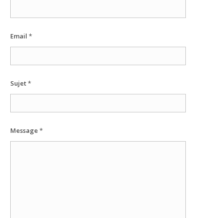
Nécessaire
Ces cookies ne
Email
*
sont pas
facultatifs. Ils
sont
nécessaires au
fonctionnement
Sujet
*
du site Web.
Statistiques
Afin que
Message
*
nous
puissions
améliorer la
fonctionnalité
et la
structure du
site Web, en
fonction de la
façon dont le