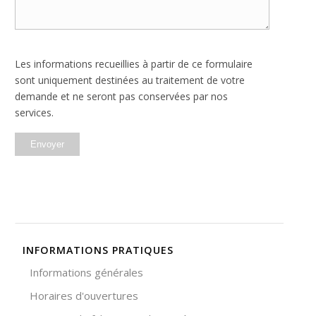
site Web est
utilisé.
Les informations recueillies à partir de ce formulaire
Expérience
sont uniquement destinées au traitement de votre
Afin que notre
site Web
demande et ne seront pas conservées par nos
fonctionne
services.
aussi bien que
possible lors
de votre visite.
Si vous
refusez ces
cookies,
certaines
fonctionnalités
disparaîtront
du site Web.
INFORMATIONS PRATIQUES
Informations générales
Marketing
Horaires d'ouvertures
En partageant
votre intérêt et