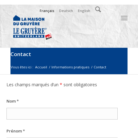
Français
Deutsch
English
Contact
Vous êtes ici :
Accueil
/
Informations pratiques
/
Contact
Les champs marqués d’un
*
sont obligatoires
Nom
*
Prénom
*