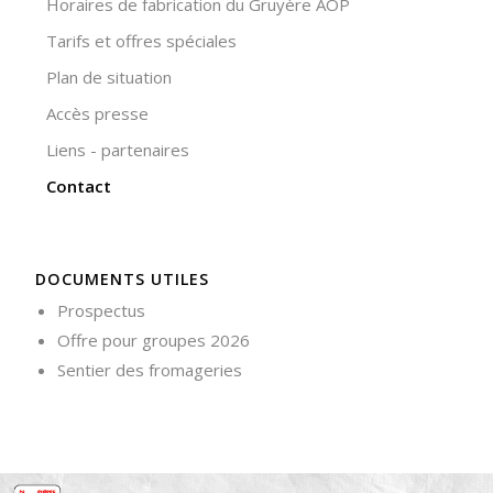
Horaires de fabrication du Gruyère AOP
votre
Tarifs et offres spéciales
comportement
lorsque vous
Plan de situation
visitez notre
site, vous
Accès presse
augmentez les
chances de
Liens - partenaires
voir du
Contact
contenu et
des offres
personnalisés.
DOCUMENTS UTILES
Prospectus
Offre pour groupes 2026
Sentier des fromageries