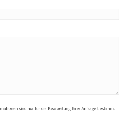
Erforderlich
Diese
Cookies
sind nicht
optional. Sie
werden
benötigt,
damit die
Website
funktioniert.
Statistiken
Damit wir die
Funktionalität
ationen sind nur für die Bearbeitung Ihrer Anfrage bestimmt
und die
Struktur der
Website
verbessern