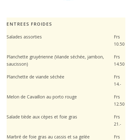
site Web est
utilisé.
ENTREES FROIDES
Expérience
Afin que notre
Salades assorties
Frs
site Web
10.50
fonctionne
aussi bien que
Planchette gruyérienne (Viande séchée, jambon,
Frs
possible lors
saucisson)
14.50
de votre visite.
Si vous
Planchette de viande séchée
Frs
refusez ces
cookies,
14.-
certaines
fonctionnalités
Melon de Cavaillon au porto rouge
Frs
disparaîtront
12.50
du site Web.
Salade tiède aux cèpes et foie gras
Frs
21.-
Marketing
En partageant
Marbré de foie gras au cassis et sa gelée
Frs
votre intérêt et