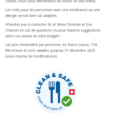
cuisine, nous vous demandons de choisir un seul menu.
Les mets pour les personnes avec une intolérance ou une
Nécessaire
allergie seront bien sûr adaptés.
Ces cookies ne
sont pas
N’hésitez pas à contacter M. et Mme Christian et Eva
facultatifs. Ils
Chassot en cas de questions ou pour d’autres suggestions
sont
nécessaires au
selon vos envies et votre budget !
fonctionnement
Les prix s’entendent par personne, en francs suisse, TVA
du site Web.
8% incluse et sont valables jusqu’au 31 décembre 2025
(sous réserve de modifications).
Statistiques
Afin que
nous
puissions
améliorer la
fonctionnalité
et la
structure du
site Web, en
fonction de la
façon dont le