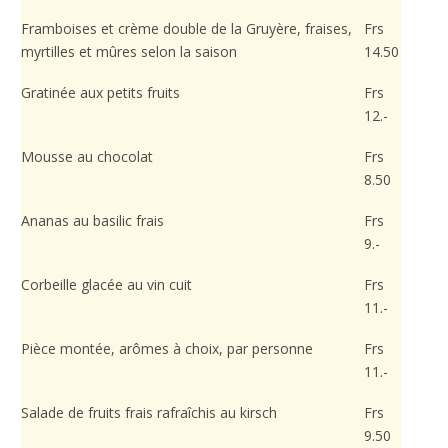
Framboises et crème double de la Gruyère, fraises,
Frs
myrtilles et mûres selon la saison
14.50
Gratinée aux petits fruits
Frs
12.-
Mousse au chocolat
Frs
8.50
Ananas au basilic frais
Frs
9.-
Corbeille glacée au vin cuit
Frs
11.-
Pièce montée, arômes à choix, par personne
Frs
11.-
Salade de fruits frais rafraîchis au kirsch
Frs
9.50