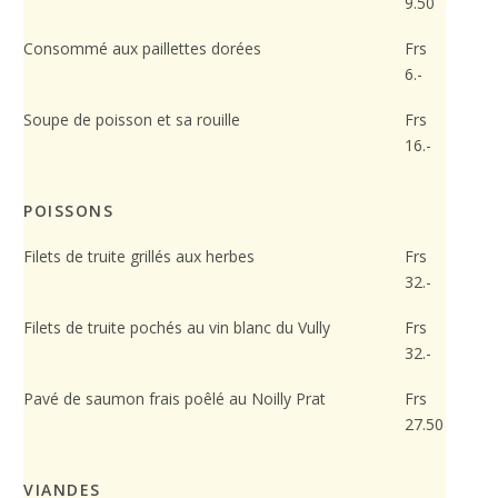
9.50
Consommé aux paillettes dorées
Frs
6.-
Soupe de poisson et sa rouille
Frs
16.-
POISSONS
Filets de truite grillés aux herbes
Frs
32.-
Filets de truite pochés au vin blanc du Vully
Frs
32.-
Pavé de saumon frais poêlé au Noilly Prat
Frs
27.50
VIANDES