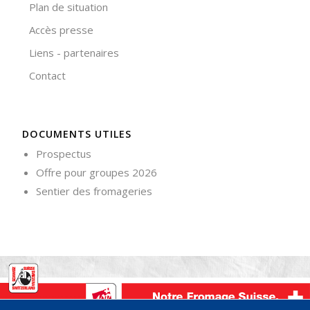
Plan de situation
votre
comportement
Accès presse
lorsque vous
visitez notre
Liens - partenaires
site, vous
Contact
augmentez les
chances de
voir du
contenu et
des offres
DOCUMENTS UTILES
personnalisés.
Prospectus
Offre pour groupes 2026
Sentier des fromageries