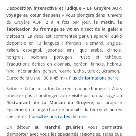
L’exposition interactive et ludique « Le Gruyère AOP,
Nécessaire
voyage au cœur des sens »
vous plongera dans l’univers
Ces cookies ne
du Gruyère AOP. 2 à 4 fois par jour,
le matin, la
sont pas
fabrication du fromage se vit en direct de la galerie
facultatifs. Ils
visiteurs.
La visite est commentée par un appareil audio
sont
nécessaires au
disponible en 13 langues : français, allemand, anglais,
fonctionnement
italien, espagnol, japonais ainsi que arabe, chinois,
du site Web.
hongrois, polonais, portugais, russe et tchèque.
Traductions écrites en albanais, coréen, finnois, hébreu,
hindi, néerlandais, persan, roumain, thaï, turc et ukrainien.
Statistiques
Durée de la visite : 30 à 45 min.
Plus d’informations par ici
Afin que
nous
Selon le dicton, « La fondue crée la bonne humeur !» Alors
puissions
n’hésitez pas à prolonger votre visite par un passage au
améliorer la
Restaurant de La Maison du Gruyère
, qui propose
fonctionnalité
également un large choix de produits du terroir et autres
et la
structure du
spécialités.
Consultez nos cartes de mets
site Web, en
fonction de la
Un détour au
Marché gruérien
vous permettra
façon dont le
d’emporter avec vous les spécialités régionales, telles que