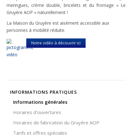
site Web est
meringues, crème double, bricelets et du fromage « Le
utilisé.
Gruyère AOP » naturellement !
La Maison du Gruyère est aisément accessible aux
Expérience
personnes à mobilité réduite.
Afin que notre
site Web
Notre vidéo à découvrir ici
fonctionne
aussi bien que
possible lors
de votre visite.
Si vous
refusez ces
cookies,
certaines
INFORMATIONS PRATIQUES
fonctionnalités
disparaîtront
Informations générales
du site Web.
Horaires d'ouvertures
Horaires de fabrication du Gruyère AOP
Marketing
Tarifs et offres spéciales
En partageant
votre intérêt et