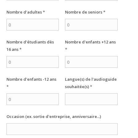
site Web est
utilisé.
Nombre d'adultes
*
Nombre de seniors
*
Expérience
Afin que notre
site Web
Nombre d'étudiants dès
Nombre d'enfants +12 ans
fonctionne
16 ans
*
*
aussi bien que
possible lors
de votre visite.
Si vous
refusez ces
Nombre d'enfants -12 ans
Langue(s) de l'audioguide
cookies,
*
souhaitée(s)
*
certaines
fonctionnalités
disparaîtront
du site Web.
Occasion (ex. sortie d'entreprise, anniversaire...)
Marketing
En partageant
votre intérêt et