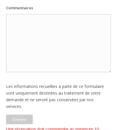
votre
Commentaires
comportement
lorsque vous
visitez notre
site, vous
augmentez les
chances de
voir du
contenu et
des offres
personnalisés.
Les informations recueillies à partir de ce formulaire
sont uniquement destinées au traitement de votre
demande et ne seront pas conservées par nos
services.
Une réservation doit comprendre au minimum 10