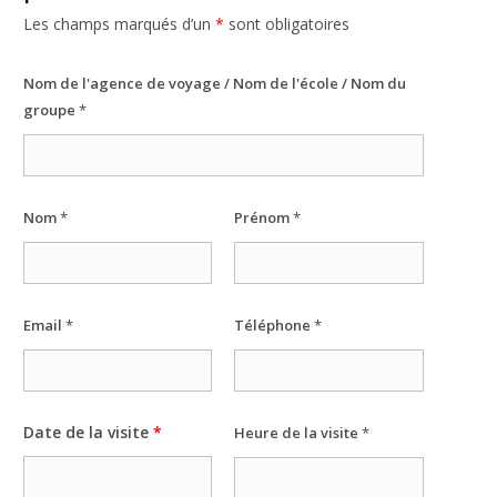
Les champs marqués d’un
*
sont obligatoires
Nécessaire
Ces cookies ne
Nom de l'agence de voyage / Nom de l'école / Nom du
sont pas
groupe
*
facultatifs. Ils
sont
nécessaires au
fonctionnement
du site Web.
Nom
*
Prénom
*
Statistiques
Afin que
nous
Email
*
Téléphone
*
puissions
améliorer la
fonctionnalité
et la
structure du
Date de la visite
*
Heure de la visite
*
site Web, en
fonction de la
façon dont le