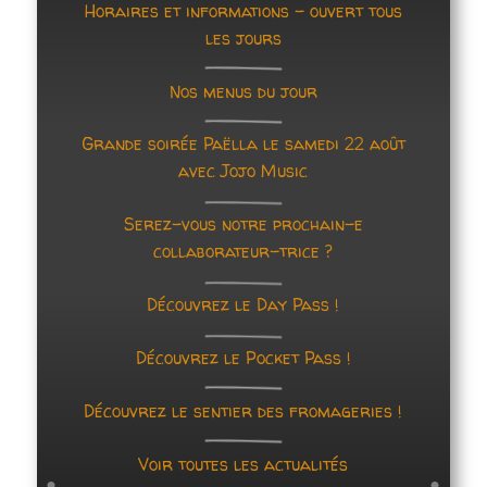
Horaires et informations – ouvert tous
et
les jours
Nécessaire
restaurant
Ces cookies ne
Nos menus du jour
sont pas
dans
facultatifs. Ils
sont
le
Grande soirée Paëlla le samedi 22 août
nécessaires au
avec Jojo Music
fonctionnement
canton
du site Web.
de
Serez-vous notre prochain-e
collaborateur-trice ?
Fribourg,
Statistiques
Afin que
Suisse
Découvrez le Day Pass !
nous
puissions
améliorer la
Découvrez le Pocket Pass !
fonctionnalité
et la
Découvrez le sentier des fromageries !
structure du
site Web, en
fonction de la
Voir toutes les actualités
façon dont le