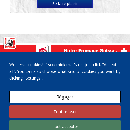
Se faire plaisir
La Maison du Gruyère, Place de la Gare 3, CH-1663 Pringy-
We serve cookies! If you think that's ok, just click "Accept
Gruyères
all". You can also choose what kind of cookies you want by
Tél.
+41(0)26 921 84 00
clicking "Settings".
Google Map
|
Latitude: 46.582336 | Longitude: 7.072761
Nous contacter par email
Réglages
Tout refuser
Tout accepter