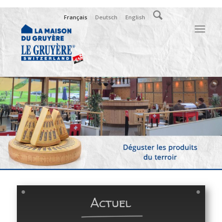
Français
Deutsch
English
La
Maison
du
Gruyère,
fromagerie
de
démonstration
Gruyère
Actuel
AOP