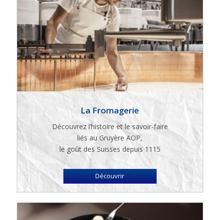
votre
comportement
lorsque vous
visitez notre
site, vous
augmentez les
chances de
voir du
contenu et
des offres
personnalisés.
La Fromagerie
Découvrez l’histoire et le savoir-faire
liés au Gruyère AOP,
le goût des Suisses depuis 1115
Découvrir