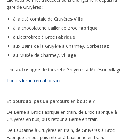
site Web est
gare de Gruyères :
utilisé.
à la cité comtale de Gruyères-
Ville
à la chocolaterie Cailler de Broc
Fabrique
Expérience
Afin que notre
à Electrobroc à Broc
Fabrique
site Web
aux Bains de la Gruyère à Charmey,
Corbettaz
fonctionne
aussi bien que
au Musée de Charmey,
Village
possible lors
de votre visite.
Une
autre ligne de bus
relie Gruyères à Moléson Village.
Si vous
refusez ces
Toutes les informations ici
cookies,
certaines
fonctionnalités
disparaîtront
Et pourquoi pas un parcours en boucle ?
du site Web.
De Berne à Broc Fabrique en train, de Broc Fabrique à
Gruyères en bus, puis retour à Berne en train.
Marketing
De Lausanne à Gruyères en train, de Gruyères à Broc
En partageant
Fabrique en bus puis retour à Lausanne en train.
votre intérêt et