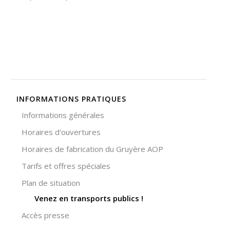
votre
comportement
lorsque vous
visitez notre
site, vous
augmentez les
chances de
voir du
contenu et
des offres
INFORMATIONS PRATIQUES
personnalisés.
Informations générales
Horaires d'ouvertures
Horaires de fabrication du Gruyère AOP
Tarifs et offres spéciales
Plan de situation
Venez en transports publics !
Accès presse