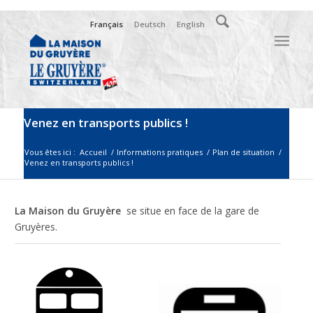
Français
Deutsch
English
Venez en transports publics !
Vous êtes ici :
Accueil
/
Informations pratiques
/
Plan de situation
/
Venez en transports publics !
La Maison du Gruyère
se situe en face de la gare de
Gruyères.