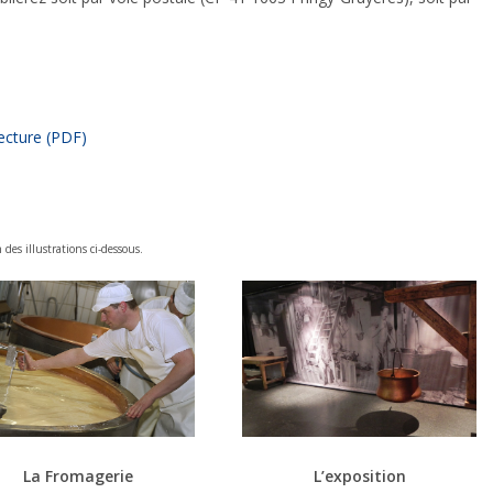
Nécessaire
Ces cookies ne
sont pas
facultatifs. Ils
sont
ecture (PDF)
nécessaires au
fonctionnement
du site Web.
des illustrations ci-dessous.
Statistiques
Afin que
nous
puissions
améliorer la
fonctionnalité
et la
structure du
site Web, en
fonction de la
La Fromagerie
L’exposition
façon dont le