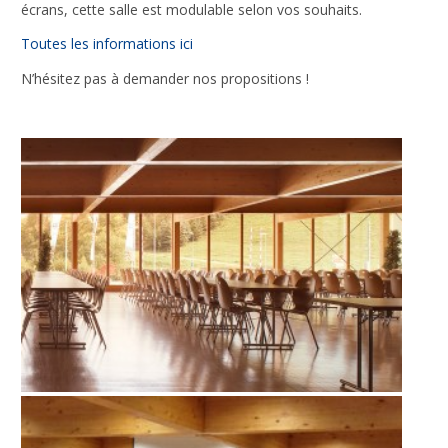
écrans, cette salle est modulable selon vos souhaits.
Nécessaire
Toutes les informations ici
Ces cookies ne
N’hésitez pas à demander nos propositions !
sont pas
facultatifs. Ils
sont
nécessaires au
fonctionnement
du site Web.
Statistiques
Afin que
nous
puissions
améliorer la
fonctionnalité
et la
structure du
site Web, en
fonction de la
façon dont le