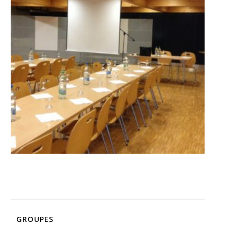
site Web est
utilisé.
Expérience
Afin que notre
site Web
fonctionne
aussi bien que
possible lors
de votre visite.
Si vous
refusez ces
cookies,
certaines
fonctionnalités
disparaîtront
du site Web.
Marketing
En partageant
GROUPES
votre intérêt et