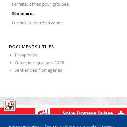
Forfaits, offres pour groupes
votre
comportement
Séminaires
lorsque vous
visitez notre
Formulaire de réservation
site, vous
augmentez les
chances de
voir du
DOCUMENTS UTILES
contenu et
des offres
Prospectus
personnalisés.
Offre pour groupes 2026
Sentier des fromageries
La Maison du Gruyère, Place de la Gare 3, CH-1663 Pringy-
We serve cookies! If you think that's ok, just click "Accept