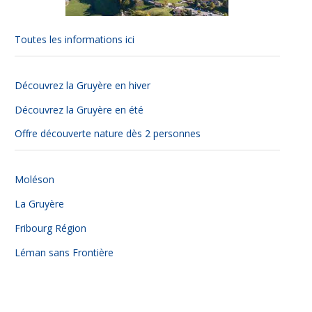
Nécessaire
Toutes les informations ici
Ces cookies ne
sont pas
facultatifs. Ils
sont
Découvrez la Gruyère en hiver
nécessaires au
Découvrez la Gruyère en été
fonctionnement
du site Web.
Offre découverte nature dès 2 personnes
Statistiques
Moléson
Afin que
nous
La Gruyère
puissions
améliorer la
Fribourg Région
fonctionnalité
et la
Léman sans Frontière
structure du
site Web, en
fonction de la
façon dont le