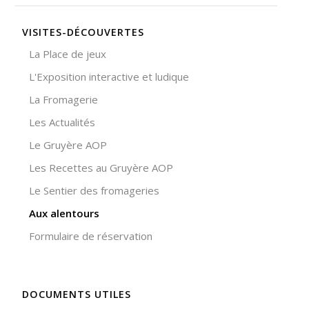
site Web est
utilisé.
VISITES-DÉCOUVERTES
La Place de jeux
Expérience
L'Exposition interactive et ludique
Afin que notre
site Web
La Fromagerie
fonctionne
aussi bien que
Les Actualités
possible lors
de votre visite.
Le Gruyère AOP
Si vous
Les Recettes au Gruyère AOP
refusez ces
cookies,
Le Sentier des fromageries
certaines
fonctionnalités
Aux alentours
disparaîtront
Formulaire de réservation
du site Web.
Marketing
DOCUMENTS UTILES
En partageant
votre intérêt et