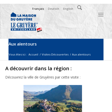
Français
Deutsch
English
Aux alentours
Vous êtes ici :
Accueil
/
Visites-Découvertes
/
Aux alentours
A découvrir dans la région :
Découvrez la ville de Gruyères par cette visite :