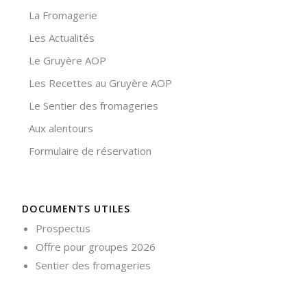
La Fromagerie
Nécessaire
Les Actualités
Ces cookies ne
sont pas
Le Gruyère AOP
facultatifs. Ils
Les Recettes au Gruyère AOP
sont
nécessaires au
Le Sentier des fromageries
fonctionnement
du site Web.
Aux alentours
Formulaire de réservation
Statistiques
Afin que
nous
puissions
DOCUMENTS UTILES
améliorer la
Prospectus
fonctionnalité
Offre pour groupes 2026
et la
structure du
Sentier des fromageries
site Web, en
fonction de la
façon dont le