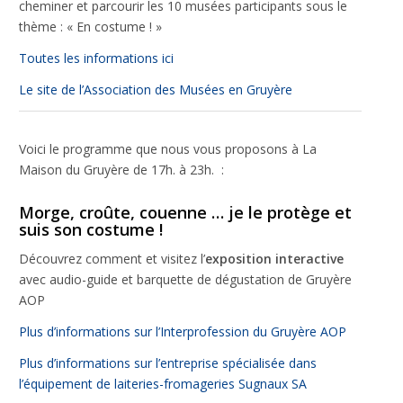
cheminer et parcourir les 10 musées participants sous le
thème : « En costume ! »
Nécessaire
Toutes les informations ici
Ces cookies ne
sont pas
Le site de l’Association des Musées en Gruyère
facultatifs. Ils
sont
nécessaires au
fonctionnement
Voici le programme que nous vous proposons à La
du site Web.
Maison du Gruyère de 17h. à 23h. :
Morge, croûte, couenne … je le protège et
Statistiques
suis son costume !
Afin que
nous
Découvrez comment et visitez l’
exposition interactive
puissions
avec audio-guide et barquette de dégustation de Gruyère
améliorer la
AOP
fonctionnalité
et la
Plus d’informations sur l’Interprofession du Gruyère AOP
structure du
site Web, en
Plus d’informations sur l’entreprise spécialisée dans
fonction de la
l’équipement de laiteries-fromageries Sugnaux SA
façon dont le