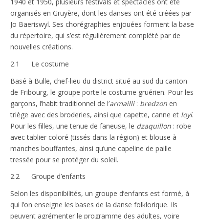
1940 et 1950, plusieurs festivals et spectacles ont été
organisés en Gruyère, dont les danses ont été créées par
Jo Baeriswyl. Ses chorégraphies enjouées forment la base
du répertoire, qui s’est régulièrement complété par de
nouvelles créations.
2.1 Le costume
Basé à Bulle, chef-lieu du district situé au sud du canton
de Fribourg, le groupe porte le costume gruérien. Pour les
garçons, l’habit traditionnel de l’
armailli
:
bredzon
en
triège avec des broderies, ainsi que capette, canne et
loyi
.
Pour les filles, une tenue de faneuse, le
dzaquillon
: robe
avec tablier coloré (tissés dans la région) et blouse à
manches bouffantes, ainsi qu’une capeline de paille
tressée pour se protéger du soleil.
2.2 Groupe d’enfants
Selon les disponibilités, un groupe d’enfants est formé, à
qui l’on enseigne les bases de la danse folklorique. Ils
peuvent agrémenter le programme des adultes, voire