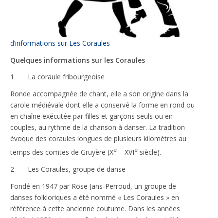
votre
comportement
lorsque vous
visitez notre
d’informations sur Les Coraules
site, vous
augmentez les
Quelques informations sur les Coraules
chances de
voir du
1 La coraule fribourgeoise
contenu et
des offres
Ronde accompagnée de chant, elle a son origine dans la
personnalisés.
carole médiévale dont elle a conservé la forme en rond ou
en chaîne exécutée par filles et garçons seuls ou en
couples, au rythme de la chanson à danser. La tradition
évoque des coraules longues de plusieurs kilomètres au
e
e
temps des comtes de Gruyère (X
– XVI
siècle).
2 Les Coraules, groupe de danse
Fondé en 1947 par Rose Jans-Perroud, un groupe de
danses folkloriques a été nommé « Les Coraules » en
référence à cette ancienne coutume. Dans les années