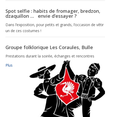
site Web est
utilisé.
Spot selfie : habits de fromager, bredzon,
dzaquillon … envie d’essayer ?
Expérience
Dans l’exposition, pour petits et grands, l’occasion de vêtir
Afin que notre
un de ces costumes !
site Web
fonctionne
aussi bien que
Groupe folklorique Les Coraules, Bulle
possible lors
de votre visite.
Prestations durant la soirée, échanges et rencontres
Si vous
refusez ces
Plus
cookies,
certaines
fonctionnalités
disparaîtront
du site Web.
Marketing
En partageant
votre intérêt et