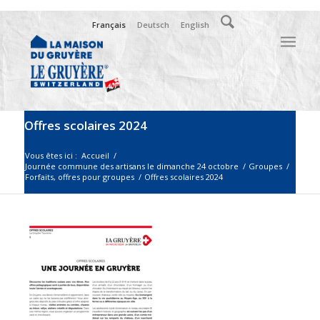
Français
Deutsch
English
Offres scolaires 2024
Vous êtes ici :
Accueil
/
Journée commune des artisans le dimanche 24 octobre
/
Groupes
/
Forfaits, offres pour groupes
/
Offres scolaires 2024