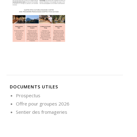
Nécessaire
Ces cookies ne
sont pas
facultatifs. Ils
sont
nécessaires au
fonctionnement
du site Web.
Statistiques
Afin que
DOCUMENTS UTILES
nous
puissions
Prospectus
améliorer la
Offre pour groupes 2026
fonctionnalité
et la
Sentier des fromageries
structure du
site Web, en
fonction de la
façon dont le