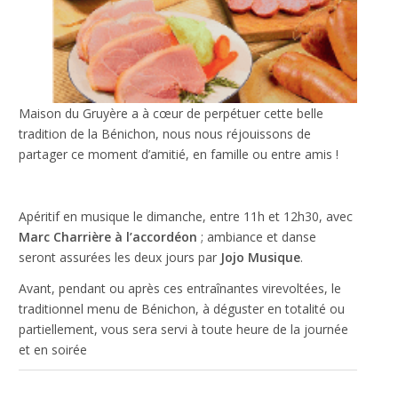
Nécessaire
Ces cookies ne
sont pas
facultatifs. Ils
sont
Maison du Gruyère a à cœur de perpétuer cette belle
nécessaires au
tradition de la Bénichon, nous nous réjouissons de
fonctionnement
partager ce moment d’amitié, en famille ou entre amis !
du site Web.
Apéritif en musique le dimanche, entre 11h et 12h30, avec
Statistiques
Afin que
Marc Charrière à l’accordéon
; ambiance et danse
nous
seront assurées les deux jours par
Jojo Musique
.
puissions
améliorer la
Avant, pendant ou après ces entraînantes virevoltées, le
fonctionnalité
traditionnel menu de Bénichon, à déguster en totalité ou
et la
partiellement, vous sera servi à toute heure de la journée
structure du
et en soirée
site Web, en
fonction de la
façon dont le