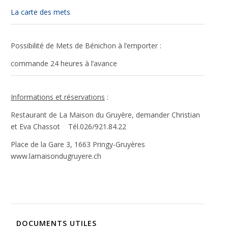
votre
La carte des mets
comportement
lorsque vous
visitez notre
Possibilité de Mets de Bénichon à l’emporter :
site, vous
augmentez les
commande 24 heures à l’avance
chances de
voir du
contenu et
des offres
Informations et réservations
:
personnalisés.
Restaurant de La Maison du Gruyère, demander Christian
et Eva Chassot Tél.026/921.84.22
Place de la Gare 3, 1663 Pringy-Gruyères
www.lamaisondugruyere.ch
DOCUMENTS UTILES