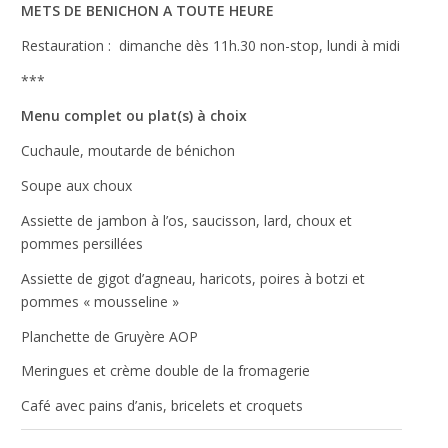
site Web est
METS DE BENICHON A TOUTE HEURE
utilisé.
Restauration : dimanche dès 11h.30 non-stop, lundi à midi
***
Expérience
Afin que notre
Menu complet ou plat(s) à choix
site Web
Cuchaule, moutarde de bénichon
fonctionne
aussi bien que
Soupe aux choux
possible lors
de votre visite.
Assiette de jambon à l’os, saucisson, lard, choux et
Si vous
pommes persillées
refusez ces
cookies,
Assiette de gigot d’agneau, haricots, poires à botzi et
certaines
pommes « mousseline »
fonctionnalités
disparaîtront
Planchette de Gruyère AOP
du site Web.
Meringues et crème double de la fromagerie
Café avec pains d’anis, bricelets et croquets
Marketing
En partageant
votre intérêt et