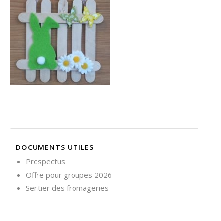
Nécessaire
Ces cookies ne
sont pas
facultatifs. Ils
sont
nécessaires au
fonctionnement
du site Web.
Statistiques
Afin que
nous
DOCUMENTS UTILES
puissions
améliorer la
Prospectus
fonctionnalité
Offre pour groupes 2026
et la
structure du
Sentier des fromageries
site Web, en
fonction de la
façon dont le