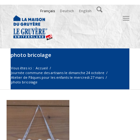
Français
Deutsch
English
photo bricolage
Vous êtes ici :
Accueil
/
Journée commune des artisans le dimanche 24 octobre
/
Atelier de Pâques pour les enfants le mercredi 27 mars
/
photo bricolage