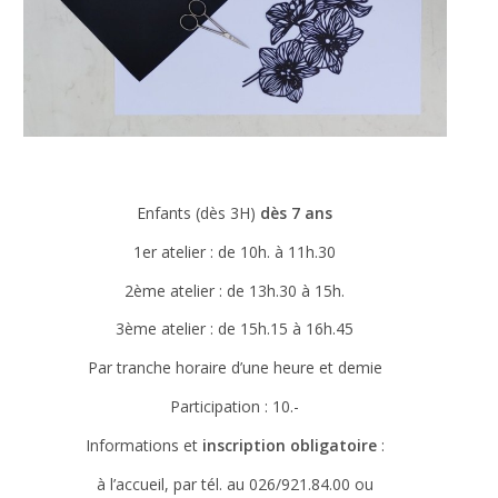
site Web est
utilisé.
Expérience
Afin que notre
site Web
fonctionne
aussi bien que
possible lors
Enfants (dès 3H)
dès 7 ans
de votre visite.
1er atelier : de 10h. à 11h.30
Si vous
refusez ces
2ème atelier : de 13h.30 à 15h.
cookies,
certaines
3ème atelier : de 15h.15 à 16h.45
fonctionnalités
disparaîtront
Par tranche horaire d’une heure et demie
du site Web.
Participation : 10.-
Informations et
inscription obligatoire
:
Marketing
En partageant
à l’accueil, par tél. au 026/921.84.00 ou
votre intérêt et