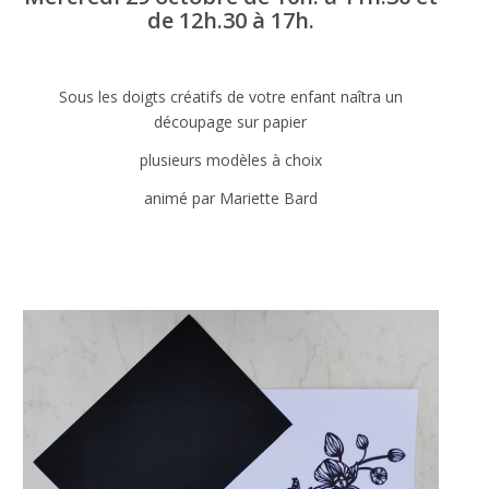
de 12h.30 à 17h.
Nécessaire
Ces cookies ne
sont pas
Sous les doigts créatifs de votre enfant naîtra un
facultatifs. Ils
découpage sur papier
sont
nécessaires au
plusieurs modèles à choix
fonctionnement
du site Web.
animé par Mariette Bard
Statistiques
Afin que
nous
puissions
améliorer la
fonctionnalité
et la
structure du
site Web, en
fonction de la
façon dont le