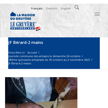
Français
Deutsch
English
JF Bérard-2 mains
Vous êtes ici :
Accueil
/
Journée commune des artisans le dimanche 24 octobre
/
18ème quinzaine artisanale du 18 octobre au 2 novembre 2025
/
JF Bérard-2 mains