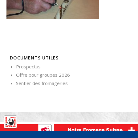
Nécessaire
Ces cookies ne
sont pas
facultatifs. Ils
sont
nécessaires au
fonctionnement
du site Web.
DOCUMENTS UTILES
Prospectus
Offre pour groupes 2026
Statistiques
Afin que
Sentier des fromageries
nous
puissions
améliorer la
fonctionnalité
et la
structure du
site Web, en
fonction de la
façon dont le