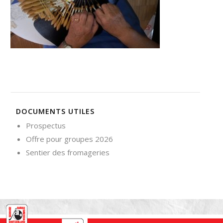
Nécessaire
Ces cookies ne
sont pas
facultatifs. Ils
sont
nécessaires au
fonctionnement
du site Web.
DOCUMENTS UTILES
Statistiques
Prospectus
Afin que
Offre pour groupes 2026
nous
puissions
Sentier des fromageries
améliorer la
fonctionnalité
et la
structure du
site Web, en
fonction de la
façon dont le