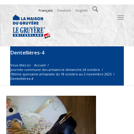
Français
Deutsch
English
Dentellières-4
Vous êtes ici :
Accueil
/
Journée commune des artisans le dimanche 24 octobre
/
18ème quinzaine artisanale du 18 octobre au 2 novembre 2025
/
Dentellières-4