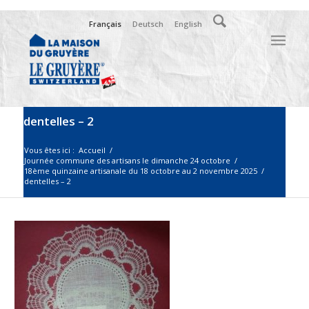
Français
Deutsch
English
dentelles – 2
Vous êtes ici :
Accueil
/
Journée commune des artisans le dimanche 24 octobre
/
18ème quinzaine artisanale du 18 octobre au 2 novembre 2025
/
dentelles – 2