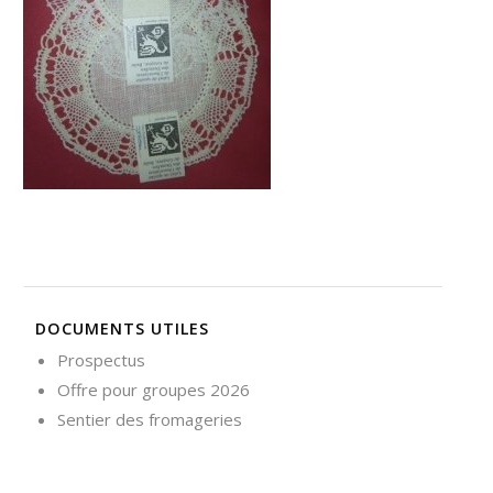
Nécessaire
Ces cookies ne
sont pas
facultatifs. Ils
sont
nécessaires au
fonctionnement
du site Web.
Statistiques
Afin que
nous
DOCUMENTS UTILES
puissions
améliorer la
Prospectus
fonctionnalité
Offre pour groupes 2026
et la
structure du
Sentier des fromageries
site Web, en
fonction de la
façon dont le