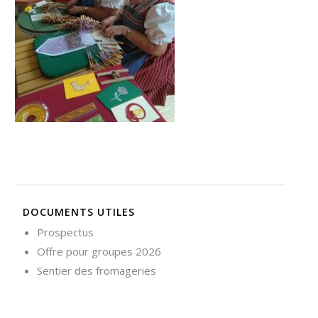
Nécessaire
Ces cookies ne
sont pas
facultatifs. Ils
sont
nécessaires au
fonctionnement
du site Web.
Statistiques
Afin que
nous
DOCUMENTS UTILES
puissions
améliorer la
Prospectus
fonctionnalité
Offre pour groupes 2026
et la
structure du
Sentier des fromageries
site Web, en
fonction de la
façon dont le