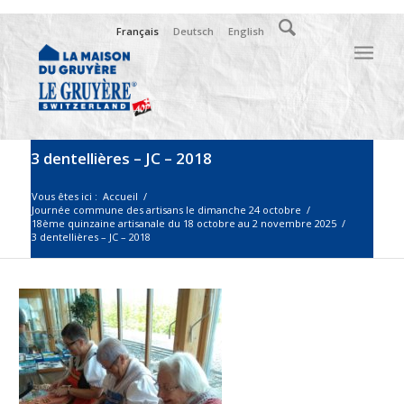
Français
Deutsch
English
3 dentellières – JC – 2018
Vous êtes ici :
Accueil
/
Journée commune des artisans le dimanche 24 octobre
/
18ème quinzaine artisanale du 18 octobre au 2 novembre 2025
/
3 dentellières – JC – 2018